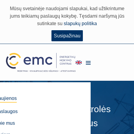
Mūsų svetainėje naudojami slapukai, kad užtikrintume
jums teikiamų paslaugų kokybę. Tęsdami naršymą jūs
sutinkate su
slapukų politika
Susipažinau
Kviečiame į
ujienos
neardomosios kontrolės
aslaugos
specialistų mokymus
pie mus