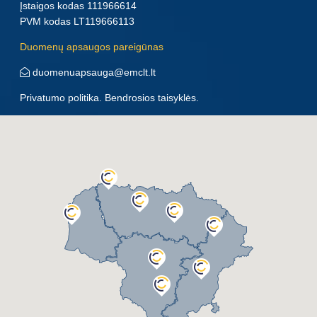
Įstaigos kodas 111966614
PVM kodas LT119666113
Duomenų apsaugos pareigūnas
duomenuapsauga@emclt.lt
Privatumo politika
.
Bendrosios taisyklės
.