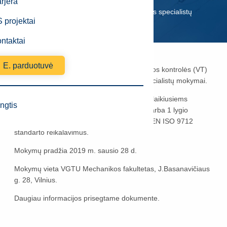
EMC
Naujienos
rjera
Kviečiame į neardomosios kontrolės specialistų
 projektai
mokymus
ntaktai
Paskelbimo data
2019-01-10
E. parduotuvė
Organizuojami suvirinimo siūlių apžiūrimosios kontrolės (VT)
ir skvarbiaisiais dažalais (PT) kontrolės specialistų mokymai.
Mokymuose dalyvavusiems ir egzaminus išlaikiusiems
ngtis
specialistams įteikiami VARCERT VT/PT 2 arba 1 lygio
kvalifikaciją patvirtinantys sertifikatai pagal EN ISO 9712
standarto reikalavimus.
Mokymų pradžia 2019 m. sausio 28 d.
Mokymų vieta VGTU Mechanikos fakultetas, J.Basanavičiaus
g. 28, Vilnius.
Daugiau informacijos prisegtame dokumente.