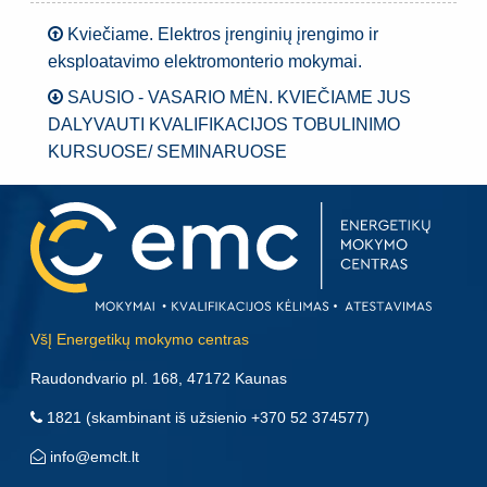
Kviečiame. Elektros įrenginių įrengimo ir
eksploatavimo elektromonterio mokymai.
SAUSIO - VASARIO MĖN. KVIEČIAME JUS
DALYVAUTI KVALIFIKACIJOS TOBULINIMO
KURSUOSE/ SEMINARUOSE
VšĮ Energetikų mokymo centras
Raudondvario pl. 168, 47172 Kaunas
1821
(skambinant iš užsienio
+370 52 374577
)
info@emclt.lt