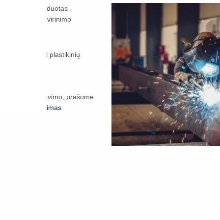
avimo skyriui išduotas
i suvirintojų, suvirinimo
 operatorių bei plastikinių
ifikatuose.
virintojų sertifikavimo, prašome
uotoju-sertifikavimas