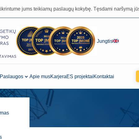
tikrintume jums teikiamų paslaugų kokybę. Tęsdami naršymą jū
Jungtis
Paslaugos
Apie mus
Karjera
ES projektai
Kontaktai
imas
s