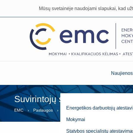
Mūsų svetainėje naudojami slapukai, kad už
Naujienos
Suvirintojų sertifikavimas
Energetikos darbuotojų atestav
EMC
Paslaugos
Suvirintojų sertifikavimas
Mokymai
Statybos specialistų atestavima