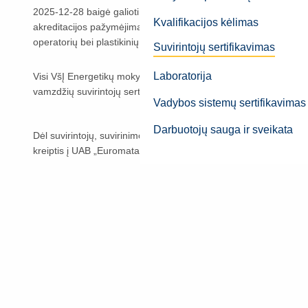
2025-12-28 baigė galioti VšĮ Energetikų mokymo centro Sertifik
Kvalifikacijos kėlimas
akreditacijos pažymėjimas Nr. LA.05.004, suteikiantis teisę atlikt
operatorių bei plastikinių vamzdžių suvirintojų sertifikavimą.
Suvirintojų sertifikavimas
Laboratorija
Visi VšĮ Energetikų mokymo centro išduoti suvirintojų, suvirinimo
vamzdžių suvirintojų sertifikatai galioja iki datos, nurodytos sert
Vadybos sistemų sertifikavimas
Darbuotojų sauga ir sveikata
Dėl suvirintojų, suvirinimo operatorių bei plastikus virinančių su
kreiptis į UAB „Euromatas“
https://euromatas.lt/suvirinimo-darb