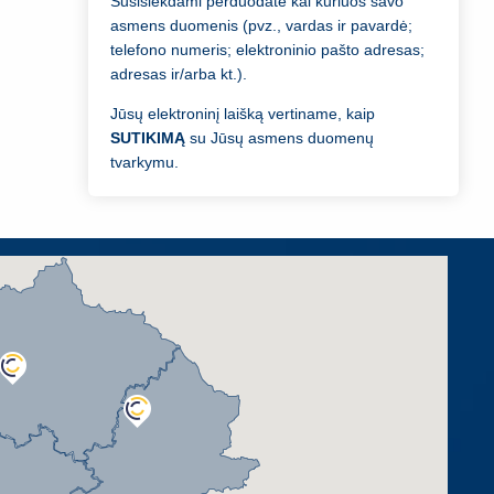
Susisiekdami perduodate kai kuriuos savo
asmens duomenis (pvz., vardas ir pavardė;
telefono numeris; elektroninio pašto adresas;
adresas ir/arba kt.).
Jūsų elektroninį laišką vertiname, kaip
SUTIKIMĄ
su Jūsų asmens duomenų
tvarkymu.