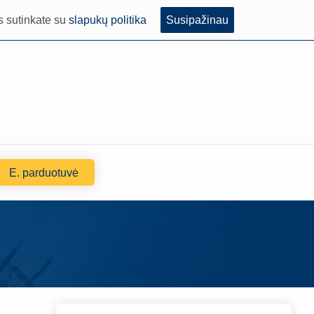
s sutinkate su
slapukų politika
Susipažinau
E. parduotuvė