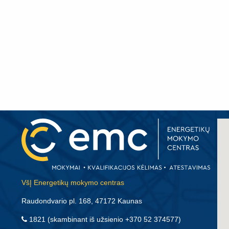
VšĮ Energetikų mokymo centras
Raudondvario pl. 168, 47172 Kaunas
1821
(skambinant iš užsienio
+370 52 374577
)