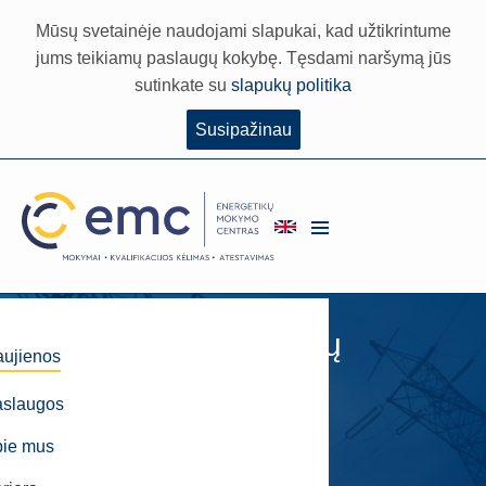
Mūsų svetainėje naudojami slapukai, kad užtikrintume
jums teikiamų paslaugų kokybę. Tęsdami naršymą jūs
sutinkate su
slapukų politika
Susipažinau
Statybos specialistų
ujienos
atestavimas
aslaugos
EMC
Naujienos
pie mus
Statybos specialistų atestavimas