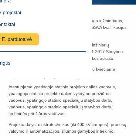
rjera
Paskelbimo data
2025-03-17
 projektai
Statybos specialistų atestavimas - tai paslauga inžinieriams,
ntaktai
siekiantiems gauti naują ar papildyti turimą SSVA kvalifikacijos
atestatą.
E. parduotuvė
Esame įgaliota organizacija tikrinti statybos inžinierių
profesines žinias vadovaujantis STR 1.02.01:2017 Statybos
dalyvių atestavimo ir teisės pripažinimo tvarkos aprašu.
ngtis
Balandžio 9 d. (trečiadienį)
nuotoliniu būdu kviečiame
dalyvauti profesinių žinių konsultacijoje.
Atestuojame ypatingojo statinio projekto dalies vadovus,
ypatingojo statinio projekto dalies vykdymo priežiūros
vadovus, ypatingojo statinio specialiųjų statybos darbų
vadovus, ypatingojo statinio specialiųjų statybos darbų
techninės priežiūros vadovus.
Projekto dalys: elektrotechnikos (iki 400 kV įtampos), procesų
valdymo ir automatizacijos, šilumos gamybos ir tiekimo,