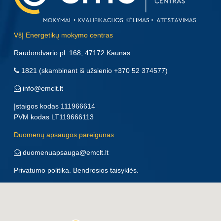
VšĮ Energetikų mokymo centras
Raudondvario pl. 168, 47172 Kaunas
1821
(skambinant iš užsienio
+370 52 374577
)
info@emclt.lt
Įstaigos kodas 111966614
PVM kodas LT119666113
Duomenų apsaugos pareigūnas
duomenuapsauga@emclt.lt
Privatumo politika
.
Bendrosios taisyklės
.