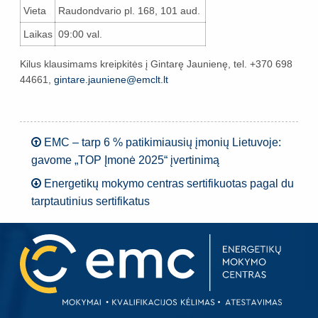
Vieta
Raudondvario pl. 168, 101 aud.
Laikas
09:00 val.
Kilus klausimams kreipkitės į Gintarę Jaunienę, tel. +370 698
44661,
gintare.jauniene@emclt.lt
EMC – tarp 6 % patikimiausių įmonių Lietuvoje:
gavome „TOP Įmonė 2025“ įvertinimą
Energetikų mokymo centras sertifikuotas pagal du
tarptautinius sertifikatus