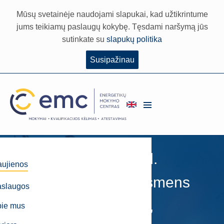
Mūsų svetainėje naudojami slapukai, kad užtikrintume
jums teikiamų paslaugų kokybę. Tęsdami naršymą jūs
sutinkate su
slapukų politika
Susipažinau
2025 m rugsėjo 8 d.
ujienos
Kaune vykdome Asmens
aslaugos
įgytų kompetencijų,
pie mus