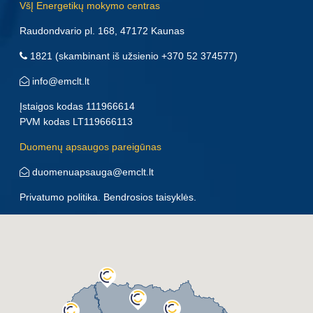
VšĮ Energetikų mokymo centras
Raudondvario pl. 168, 47172 Kaunas
1821
(skambinant iš užsienio
+370 52 374577
)
info@emclt.lt
Įstaigos kodas 111966614
PVM kodas LT119666113
Duomenų apsaugos pareigūnas
duomenuapsauga@emclt.lt
Privatumo politika
.
Bendrosios taisyklės
.