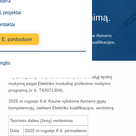
siekiant Elektriko
rjera
 projektai
kvalifikacijos, vertinimą.
ntaktai
EMC
Naujienos
2025 m rugsėjo 8 d. Kaune vykdome Asmens
E. parduotuvė
įgytų kompetencijų, siekiant Elektriko kvalifikacijos,
vertinimą.
ngtis
Paskelbimo data
2025-08-22
VšĮ Energetikų mokymo centras vykdo formalųjį tęstinį
mokymą pagal Elektriko modulinę profesinio mokymo
programą (v. k. T43071304).
2025 m rugsėjo 8 d. Kaune vykdome Asmens įgytų
kompetencijų, siekiant Elektriko kvalifikacijos, vertinimą.
Teorinės dalies (žinių) vertinimas
Data
2025 m rugsėjo 8 d. pirmadienis