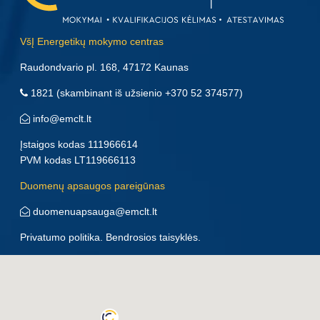
VšĮ Energetikų mokymo centras
Raudondvario pl. 168, 47172 Kaunas
1821
(skambinant iš užsienio
+370 52 374577
)
info@emclt.lt
Įstaigos kodas 111966614
PVM kodas LT119666113
Duomenų apsaugos pareigūnas
duomenuapsauga@emclt.lt
Privatumo politika
.
Bendrosios taisyklės
.