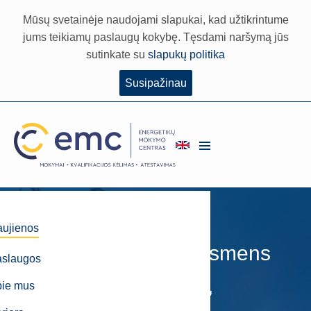
Mūsų svetainėje naudojami slapukai, kad užtikrintume
jums teikiamų paslaugų kokybę. Tęsdami naršymą jūs
sutinkate su
slapukų politika
Susipažinau
2024 m. spalio 3 d.
ujienos
Vilniuje vykdome Asmens
aslaugos
įgytų kompetencijų,
pie mus