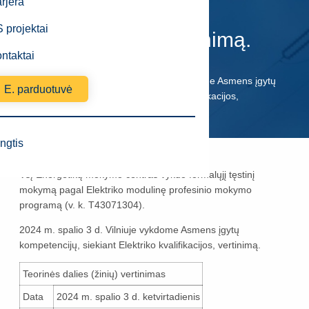
siekiant Elektriko
rjera
 projektai
kvalifikacijos, vertinimą.
ntaktai
EMC
Naujienos
2024 m. spalio 3 d. Vilniuje vykdome Asmens įgytų
E. parduotuvė
kompetencijų, siekiant Elektriko kvalifikacijos,
vertinimą.
ngtis
Paskelbimo data
2024-09-23
VšĮ Energetikų mokymo centras vykdo formalųjį tęstinį
mokymą pagal Elektriko modulinę profesinio mokymo
programą (v. k. T43071304).
2024 m. spalio 3 d. Vilniuje vykdome Asmens įgytų
kompetencijų, siekiant Elektriko kvalifikacijos, vertinimą.
Teorinės dalies (žinių) vertinimas
Data
2024 m. spalio 3 d. ketvirtadienis