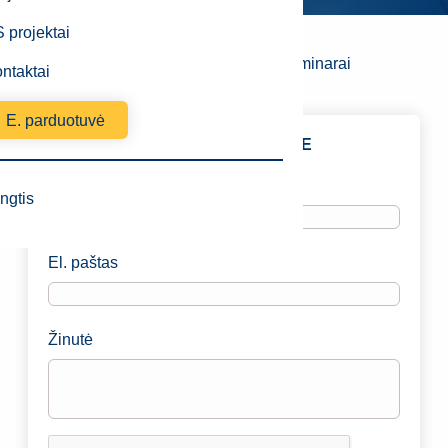
 projektai
SSVA kvalifikacijos tobulinimo seminarai
ntaktai
E. parduotuvė
TURITE KLAUSIMŲ? SUSISIEKITE
Vardas
ngtis
El. paštas
Žinutė