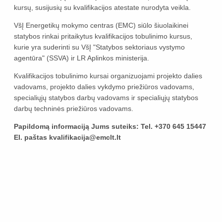
kursų, susijusių su kvalifikacijos atestate nurodyta veikla.
VšĮ Energetikų mokymo centras (EMC) siūlo šiuolaikinei
statybos rinkai pritaikytus kvalifikacijos tobulinimo kursus,
kurie yra suderinti su VšĮ "Statybos sektoriaus vystymo
agentūra" (SSVA) ir LR Aplinkos ministerija.
Kvalifikacijos tobulinimo kursai organizuojami projekto dalies
vadovams, projekto dalies vykdymo priežiūros vadovams,
specialiųjų statybos darbų vadovams ir specialiųjų statybos
darbų techninės priežiūros vadovams.
Papildomą informaciją Jums suteiks: Tel. +370 645 15447
El. paštas kvalifikacija@emclt.lt