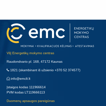
VšĮ Energetikų mokymo centras
Raudondvario pl. 168, 47172 Kaunas
1821
(skambinant iš užsienio
+370 52 374577
)
info@emclt.lt
Įstaigos kodas 111966614
PVM kodas LT119666113
Duomenų apsaugos pareigūnas