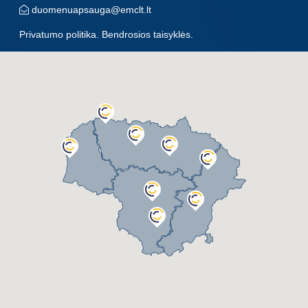
duomenuapsauga@emclt.lt
Privatumo politika
.
Bendrosios taisyklės
.