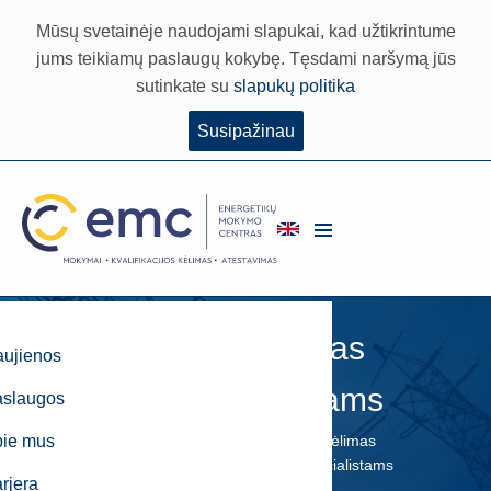
Mūsų svetainėje naudojami slapukai, kad užtikrintume
jums teikiamų paslaugų kokybę. Tęsdami naršymą jūs
sutinkate su
slapukų politika
Susipažinau
Kvalifikacijos kėlimas
ujienos
statybos specialistams
aslaugos
pie mus
EMC
Paslaugos
Kvalifikacijos kėlimas
Kvalifikacijos kėlimas statybos specialistams
rjera