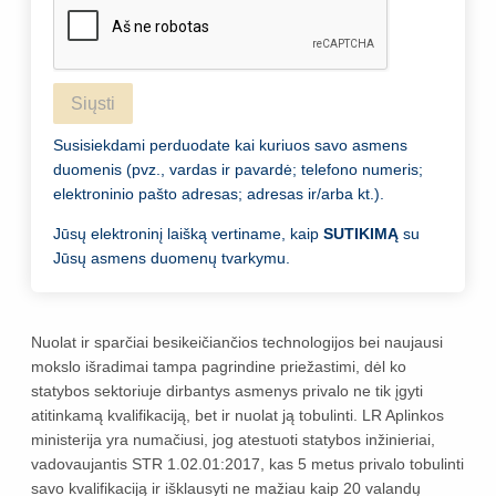
Siųsti
Susisiekdami perduodate kai kuriuos savo asmens
duomenis (pvz., vardas ir pavardė; telefono numeris;
elektroninio pašto adresas; adresas ir/arba kt.).
Jūsų elektroninį laišką vertiname, kaip
SUTIKIMĄ
su
Jūsų asmens duomenų tvarkymu.
Nuolat ir sparčiai besikeičiančios technologijos bei naujausi
mokslo išradimai tampa pagrindine priežastimi, dėl ko
statybos sektoriuje dirbantys asmenys privalo ne tik įgyti
atitinkamą kvalifikaciją, bet ir nuolat ją tobulinti. LR Aplinkos
ministerija yra numačiusi, jog atestuoti statybos inžinieriai,
vadovaujantis STR 1.02.01:2017, kas 5 metus privalo tobulinti
savo kvalifikaciją ir išklausyti ne mažiau kaip 20 valandų