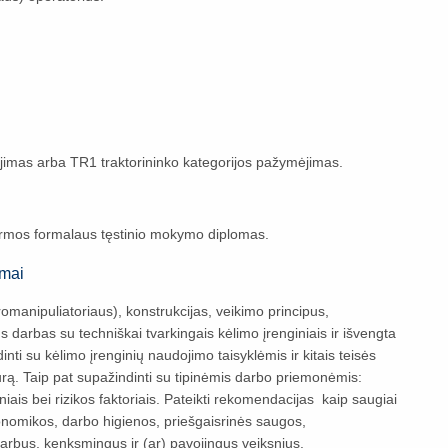
jimas arba TR1 traktorininko kategorijos pažymėjimas.
mos formalaus tęstinio mokymo diplomas.
ymai
omanipuliatoriaus), konstrukcijas, veikimo principus,
 darbas su techniškai tvarkingais kėlimo įrenginiais ir išvengta
nti su kėlimo įrenginių naudojimo taisyklėmis ir kitais teisės
ūrą. Taip pat supažindinti su tipinėmis darbo priemonėmis:
s bei rizikos faktoriais. Pateikti rekomendacijas kaip saugiai
gonomikos, darbo higienos, priešgaisrinės saugos,
darbus, kenksmingus ir (ar) pavojingus veiksnius.