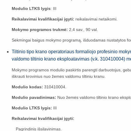
Modulio LTKS lygis
: III
Reikalavimai kvalifikacijai įgyti:
reikalavimai netaikomi.
Mokymo programos trukmė:
2,4 sav., 90 val.
Sėkmingai baigus mokymo programą, išduodamas nustatytos fo
Tiltinio tipo krano operatoriaus formaliojo profesinio m
valdomo tiltinio krano eksploatavimas (v.k. 310410004) 
Mokymo programos modulio paskirtis parengti darbuotojus, gebanč
iškrauti krovinius nuo žemės valdomu tiltiniu kranu.
Modulio kodas:
310410004.
Modulio pavadinimas:
Nuo žemės valdomo tiltinio krano ekspl
Modulio LTKS lygis:
III
Reikalavimai kvalifikacijai įgyti:
Pagrindinis išsilavinimas.