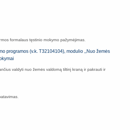
rmos formalaus tęstinio mokymo pažymėjimas.
okymo programos (v.k. T32104104), modulio ,,Nuo žemės
mokymai
ius valdyti nuo žemės valdomą tiltinį kraną ir pakrauti ir
oatavimas.