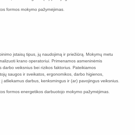
tos formos mokymo pažymėjimas.
binimo įstaisų tipus, jų naudojimą ir priežiūrą. Mokymų metu
ignalizuoti krano operatoriui. Primenamos asmeninėmis
darbo veiksnius bei rizikos faktorius. Pateikiamos
tojų saugos ir sveikatos, ergonomikos, darbo higienos,
t į atliekamus darbus, kenksmingus ir (ar) pavojingus veiksnius.
os formos energetikos darbuotojo mokymo pažymėjimas.