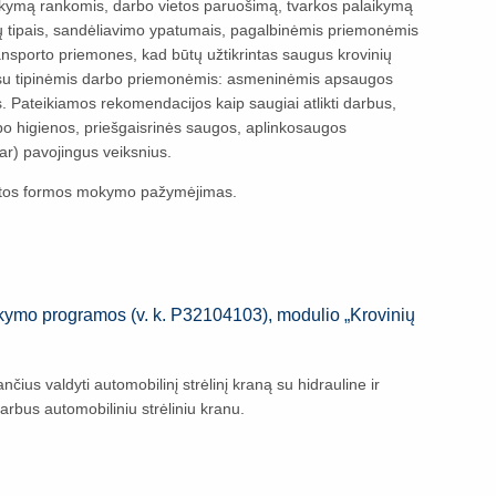
arkymą rankomis, darbo vietos paruošimą, tvarkos palaikymą
ių tipais, sandėliavimo ypatumais, pagalbinėmis priemonėmis
ransporto priemones, kad būtų užtikrintas saugus krovinių
i su tipinėmis darbo priemonėmis: asmeninėmis apsaugos
s. Pateikiamos rekomendacijos kaip saugiai atlikti darbus,
bo higienos, priešgaisrinės saugos, aplinkosaugos
(ar) pavojingus veiksnius.
tos formos mokymo pažymėjimas.
okymo programos (v. k. P32104103), modulio „Krovinių
us valdyti automobilinį strėlinį kraną su hidrauline ir
arbus automobiliniu strėliniu kranu.