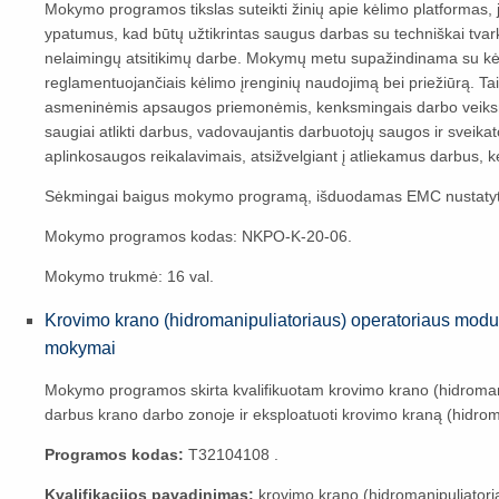
Mokymo programos tikslas suteikti žinių apie kėlimo platformas, j
ypatumus, kad būtų užtikrintas saugus darbas su techniškai tvarkin
nelaimingų atsitikimų darbe. Mokymų metu supažindinama su kėlim
reglamentuojančiais kėlimo įrenginių naudojimą bei priežiūrą. Ta
asmeninėmis apsaugos priemonėmis, kenksmingais darbo veiksniai
saugiai atlikti darbus, vadovaujantis darbuotojų saugos ir sveik
aplinkosaugos reikalavimais, atsižvelgiant į atliekamus darbus, k
Sėkmingai baigus mokymo programą, išduodamas EMC nustaty
Mokymo programos kodas: NKPO-K-20-06.
Mokymo trukmė: 16 val.
Krovimo krano (hidromanipuliatoriaus) operatoriaus mod
mokymai
Mokymo programos skirta kvalifikuotam krovimo krano (hidromanip
darbus krano darbo zonoje ir eksploatuoti krovimo kraną (hidroma
Programos kodas:
T32104108 .
Kvalifikacijos pavadinimas:
krovimo krano (hidromanipuliatori