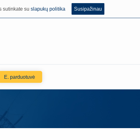
s sutinkate su
slapukų politika
Susipažinau
E. parduotuvė