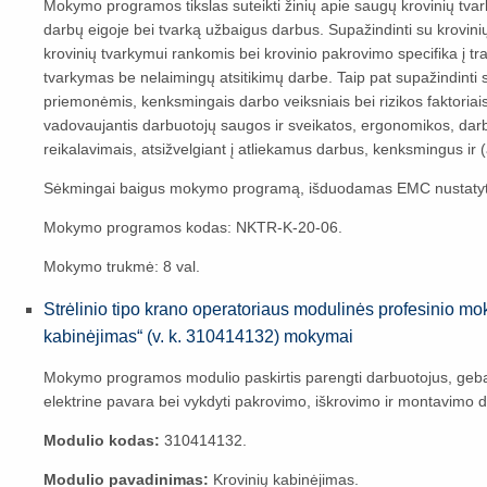
Mokymo programos tikslas suteikti žinių apie saugų krovinių tv
darbų eigoje bei tvarką užbaigus darbus. Supažindinti su krovin
krovinių tvarkymui rankomis bei krovinio pakrovimo specifika į t
tvarkymas be nelaimingų atsitikimų darbe. Taip pat supažindint
priemonėmis, kenksmingais darbo veiksniais bei rizikos faktoriai
vadovaujantis darbuotojų saugos ir sveikatos, ergonomikos, dar
reikalavimais, atsižvelgiant į atliekamus darbus, kenksmingus ir 
Sėkmingai baigus mokymo programą, išduodamas EMC nustaty
Mokymo programos kodas: NKTR-K-20-06.
Mokymo trukmė: 8 val.
Strėlinio tipo krano operatoriaus modulinės profesinio m
kabinėjimas“ (v. k. 310414132) mokymai
Mokymo programos modulio paskirtis parengti darbuotojus, gebanči
elektrine pavara bei vykdyti pakrovimo, iškrovimo ir montavimo d
Modulio kodas:
310414132.
Modulio pavadinimas:
Krovinių kabinėjimas.