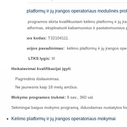
Kėlimo platformų ir jų įrangos operatoriaus modulinės p
Mokymo programos skirta kvalifikuotam kėlimo platformų ir jų įra
kėlimo platformas, eksploatuoti kabamuosius ir pastatomuosius pl
Programos kodas:
T32104111.
Kvalifikacijos pavadinimas:
kėlimo platformų ir jų įrangos ope
Modulio LTKS lygis:
III
Reikalavimai kvalifikacijai įgyti
:
Pagrindinis išsilavinimas.
Ne jaunesnis kaip 18 metų amžius.
Mokymo programos trukmė:
9 sav., 360 val.
Sėkmingai baigus mokymo programą, išduodamas nustatytos for
Kėlimo platformų ir jų įrangos operatoriaus mokymai