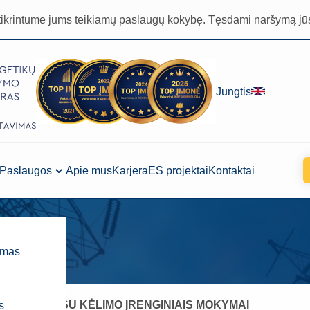
tikrintume jums teikiamų paslaugų kokybę. Tęsdami naršymą jū
Jungtis
Paslaugos
Apie mus
Karjera
ES projektai
Kontaktai
kai
imas
DARBO SU KĖLIMO ĮRENGINIAIS MOKYMAI
s