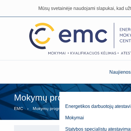
Mūsų svetainėje naudojami slapukai, kad už
Naujienos
Mokymų programos ir jų grafi
Energetikos darbuotojų atestav
EMC
Mokymų programos ir jų grafikai
Mokymai
Statybos specialistų atestavima