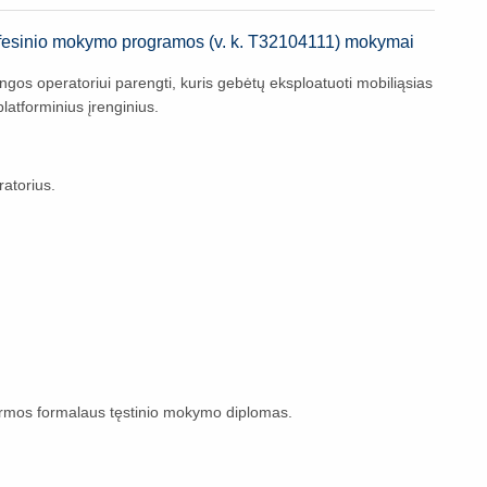
rofesinio mokymo programos (v. k. T32104111) mokymai
ngos operatoriui parengti, kuris gebėtų eksploatuoti mobiliąsias
atforminius įrenginius.
ratorius.
mos formalaus tęstinio mokymo diplomas.