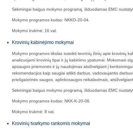
Sėkmingai baigus mokymo programą, išduodamas EMC nustaty
Mokymo programos kodas: NKKO-20-04.
Mokymo trukmė: 16 val.
Krovinių kabinėjimo mokymai
Mokymo programos tikslas suteikti teorinių žinių apie krovinių ka
analizuojami krovinių tipai ir jų kabinimo ypatumai. Mokomasi s
apsaugos priemonės ir jų naudojimas atsižvelgiant į kenksmingus 
rekomendacijos kaip saugiai atlikti darbus, vadovaujantis darbuo
priešgaisrinės saugos, aplinkosaugos reikalavimais, atsižvelgian
Sėkmingai baigus mokymo programą, išduodamas EMC nustatyt
Mokymo programos kodas: NKK-K-20-06.
Mokymo trukmė: 8 val.
Krovinių tvarkymo rankomis mokymai