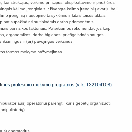
ų konstrukcijas, veikimo principus, eksploatavimo ir priežiūros
gais kėlimo įrenginiais ir išvengta kėlimo įrenginių avarijų bei
o įrenginių naudojimo taisyklėmis ir kitais teisės aktais
ip pat supažindinti su tipinėmis darbo priemonėmis:
s bei rizikos faktoriais. Pateikiamos rekomendacijos kaip
atos, ergonomikos, darbo higienos, priešgaisrinės saugos,
enksmingus ir (ar) pavojingus veiksnius.
tos formos mokymo pažymėjimas.
ulinės profesinio mokymo programos (v. k. T32104108)
uliatoriaus) operatoriui parengti, kuris gebėtų organizuoti
nipuliatorių).
aus) operatorius.