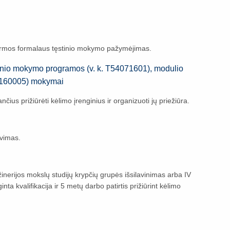
rmos formalaus tęstinio mokymo pažymėjimas.
inio mokymo programos (v. k. T54071601), modulio
507160005) mokymai
s prižiūrėti kėlimo įrenginius ir organizuoti jų priežiūra.
avimas.
nžinerijos mokslų studijų krypčių grupės išsilavinimas arba IV
nta kvalifikacija ir 5 metų darbo patirtis prižiūrint kėlimo