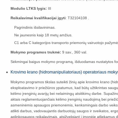
Modulio LTKS lygis:
III
Reikalavimai kvalifikacijai įgyti
: T32104108 .
Pagrindinis išsilavinimas.
Ne jaunesnis kaip 18 metų amžius.
C1 arba C kategorijos transporto priemonių vairuotojo pažymė
Mokymo programos trukmė:
9 sav., 360 val.
Sėkmingai baigus mokymo programą, išduodamas nustatytos for
Krovimo krano (hidromanipuliatoriaus) operatoriaus mok
Mokymo programos tikslas suteikti žinių apie krovimo krano (hidr
eksploatavimo ir priežiūros ypatumus, kad būtų užtikrintas saugus
kėlimo įrenginių avarijų bei nelaimingų atsitikimų darbe. Supažindi
aktais reglamentuojančiais kėlimo įrenginių naudojimą bei prieži
asmeninėmis apsaugos priemonėmis, kenksmingais darbo veiksniai
atlikti darbus, vadovaujantis darbuotojų saugos ir sveikatos, er
aplinkosaugos reikalavimais, atsižvelgiant į įmonėje atliekamus 