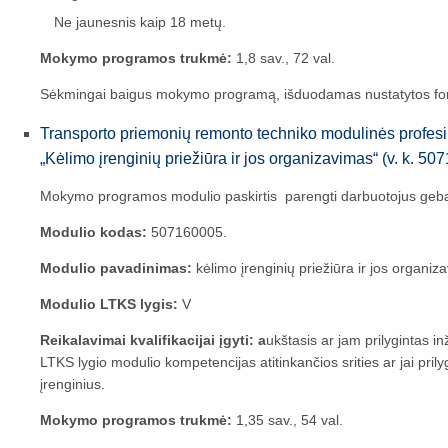
Ne jaunesnis kaip 18 metų.
Mokymo programos trukmė:
1,8 sav., 72 val.
Sėkmingai baigus mokymo programą, išduodamas nustatytos fo
Transporto priemonių remonto techniko modulinės profes
„Kėlimo įrenginių priežiūra ir jos organizavimas“ (v. k. 
Mokymo programos modulio paskirtis parengti darbuotojus gebančiu
Modulio kodas:
507160005.
Modulio pavadinimas:
kėlimo įrenginių priežiūra ir jos organiz
Modulio LTKS lygis:
V
Reikalavimai kvalifikacijai įgyti: a
ukštasis ar jam prilygintas i
LTKS lygio modulio kompetencijas atitinkančios srities ar jai prilygi
įrenginius.
Mokymo programos trukmė:
1,35 sav., 54 val.